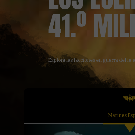
41.º MIL
Explora las facciones en guerra del leja
Marines Esp