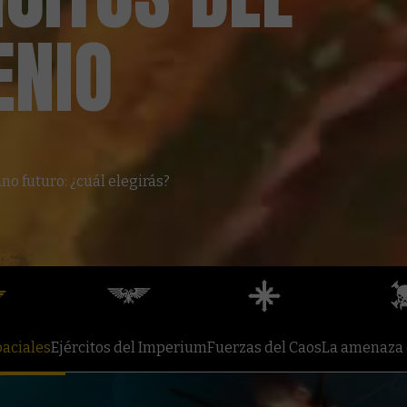
ENIO
no futuro: ¿cuál elegirás?
aciales
Ejércitos del Imperium
Fuerzas del Caos
La amenaza 